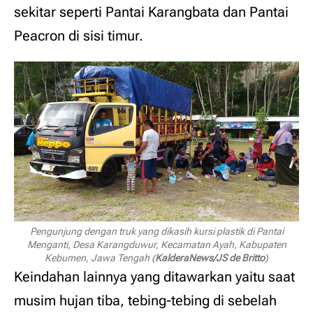
sekitar seperti Pantai Karangbata dan Pantai
Peacron di sisi timur.
Pengunjung dengan truk yang dikasih kursi plastik di Pantai
Menganti, Desa Karangduwur, Kecamatan Ayah, Kabupaten
Kebumen, Jawa Tengah (
KalderaNews/JS de Britto
)
Keindahan lainnya yang ditawarkan yaitu saat
musim hujan tiba, tebing-tebing di sebelah