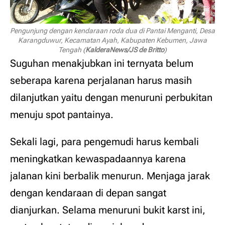
Pengunjung dengan kendaraan roda dua di Pantai Menganti, Desa
Karangduwur, Kecamatan Ayah, Kabupaten Kebumen, Jawa
Tengah (
KalderaNews/JS de Britto
)
Suguhan menakjubkan ini ternyata belum
seberapa karena perjalanan harus masih
dilanjutkan yaitu dengan menuruni perbukitan
menuju spot pantainya.
Sekali lagi, para pengemudi harus kembali
meningkatkan kewaspadaannya karena
jalanan kini berbalik menurun. Menjaga jarak
dengan kendaraan di depan sangat
dianjurkan. Selama menuruni bukit karst ini,