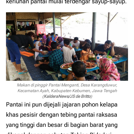
keriuhan pantai mulai terdengar sayup-sayup.
Makan di pinggir Pantai Menganti, Desa Karangduwur,
Kecamatan Ayah, Kabupaten Kebumen, Jawa Tengah
(
KalderaNews/JS de Britto
)
Pantai ini pun dijejali jajaran pohon kelapa
khas pesisir dengan tebing pantai raksasa
yang tinggi dan besar di bagian barat yang