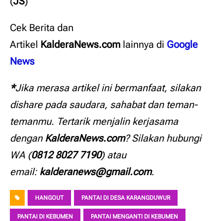
(
JS
)
Cek Berita dan
Artikel
KalderaNews.com
lainnya
di
Google
News
*
Jika merasa artikel ini bermanfaat, silakan
dishare pada saudara, sahabat dan teman-
temanmu
.
Tertarik menjalin kerjasama
dengan
KalderaNews.com
? Silakan hubungi
WA (
0812 8027 7190
) atau
email:
kalderanews@gmail.com
.
HANGOUT
PANTAI DI DESA KARANGDUWUR
PANTAI DI KEBUMEN
PANTAI MENGANTI DI KEBUMEN