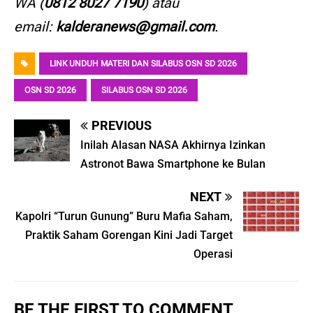
WA (
0812 8027 7190
) atau
email:
kalderanews@gmail.com
.
LINK UNDUH MATERI DAN SILABUS OSN SD 2026
OSN SD 2026
SILABUS OSN SD 2026
PREVIOUS
Inilah Alasan NASA Akhirnya Izinkan
Astronot Bawa Smartphone ke Bulan
NEXT
Kapolri “Turun Gunung” Buru Mafia Saham,
Praktik Saham Gorengan Kini Jadi Target
Operasi
BE THE FIRST TO COMMENT