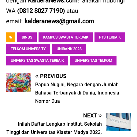
dengan
KalderaNews.com
? Silakan hubungi
WA
(0812 8027 7190)
atau
email:
kalderanews@gmail.com
BINUS
KAMPUS SWASTA TERBAIK
PTS TERBAIK
TELKOM UNIVERSITY
UNIRANK 2023
UNIVERSITAS SWASTA TERBAIK
UNIVERSITAS TELKOM
PREVIOUS
Papua Nugini, Negara dengan Jumlah
Bahasa Terbanyak di Dunia, Indonesia
Nomor Dua
NEXT
Inilah Daftar Lengkap Institut, Sekolah
Tinggi dan Universitas Klaster Madya 2023,