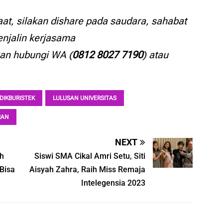
aat, silakan dishare pada saudara, sahabat
enjalin kerjasama
kan hubungi WA (
0812 8027 7190
) atau
DIKBURISTEK
LULUSAN UNIVERSITAS
RAN
NEXT
ah
Siswi SMA Cikal Amri Setu, Siti
 Bisa
Aisyah Zahra, Raih Miss Remaja
Intelegensia 2023