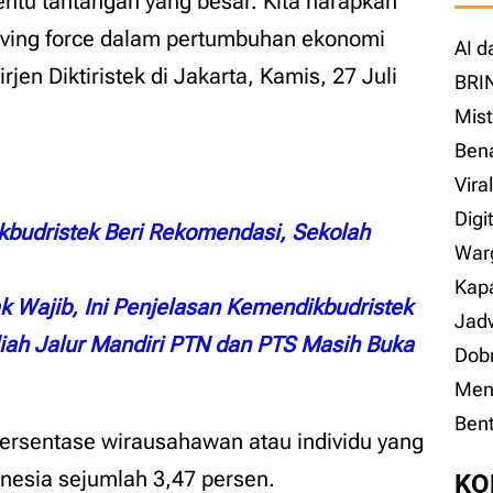
tentu tantangan yang besar. Kita harapkan
riving force dalam pertumbuhan ekonomi
AI d
irjen Diktiristek di Jakarta, Kamis, 27 Juli
BRI
Mist
Bena
Vira
Digi
budristek Beri Rekomendasi, Sekolah
Warg
Kapa
k Wajib, Ini Penjelasan Kemendikbudristek
Jad
liah Jalur Mandiri PTN dan PTS Masih Buka
Dobr
Men
Ben
rsentase wirausahawan atau individu yang
nesia sejumlah 3,47 persen.
KO