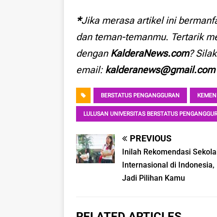
*
Jika merasa artikel ini bermanf
dan teman-temanmu
.
Tertarik m
dengan
KalderaNews.com
? Sila
email:
kalderanews@gmail.com
BERSTATUS PENGANGGURAN
KEMEN
LULUSAN UNIVERSITAS BERSTATUS PENGANGGU
PREVIOUS
Inilah Rekomendasi Sekol
Internasional di Indonesia,
Jadi Pilihan Kamu
RELATED ARTICLES