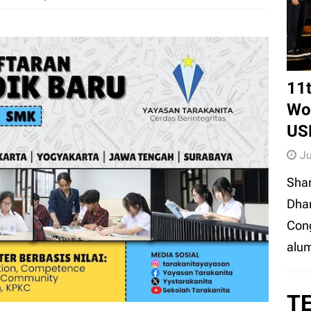
dan LLM dalam Triase IGD: Inovasi BRIN untuk
SAINS
11
Wor
US
Ju
Sha
Dhar
Cong
alum
T