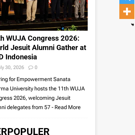
th WUJA Congress 2026:
ld Jesuit Alumni Gather at
D Indonesia
ly 30, 2026
0
ring for Empowerment Sanata
ma University hosts the 11th WUJA
ress 2026, welcoming Jesuit
ni delegates from 57
- Read More
ERPOPULER