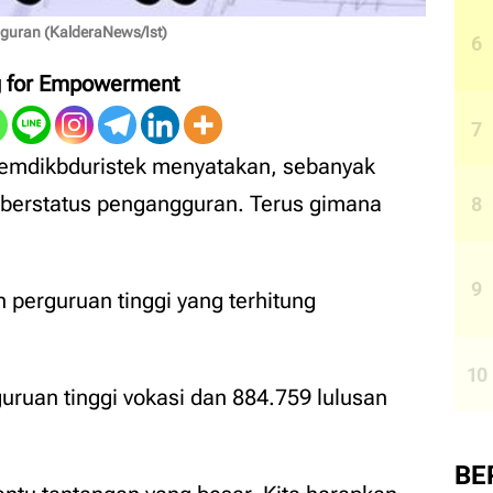
uran (KalderaNews/Ist)
g for Empowerment
mdikbduristek menyatakan, sebanyak
s berstatus pengangguran. Terus gimana
 perguruan tinggi yang terhitung
uruan tinggi vokasi dan 884.759 lulusan
BE