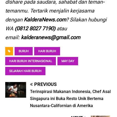
dishare pada saudara, sahabat dan teman-
temanmu. Tertarik menjalin kerjasama
dengan
KalderaNews.com
? Silakan hubungi
WA
(0812 8027 7190)
atau
email:
kalderanews@gmail.com
BURUH
HARI BURUH
HARI BURUH INTERNASIONAL
MAY DAY
SEJARAH HARI BURUH
PREVIOUS
Terinspirasi Makanan Indonesia, Chef Asal
Singapura ini Buka Resto Unik Bertema
Nusantara-Californian di Amerika