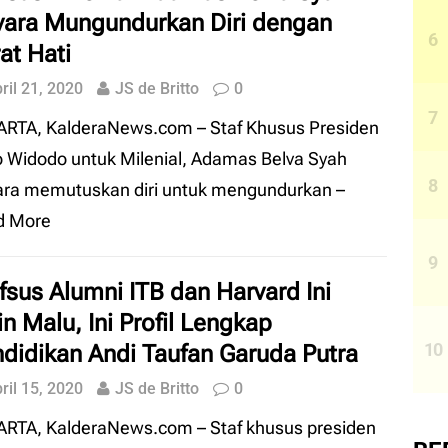
ara Mungundurkan Diri dengan
at Hati
ril 21, 2020
JS de Britto
0
RTA, KalderaNews.com – Staf Khusus Presiden
 Widodo untuk Milenial, Adamas Belva Syah
ara memutuskan diri untuk mengundurkan
–
d More
fsus Alumni ITB dan Harvard Ini
in Malu, Ini Profil Lengkap
didikan Andi Taufan Garuda Putra
ril 15, 2020
JS de Britto
0
RTA, KalderaNews.com – Staf khusus presiden