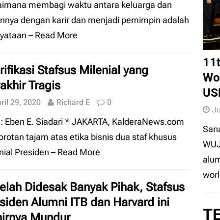
imana membagi waktu antara keluarga dan
omena SD Negeri Sepi Peminat: Mendikdasmen
nnya dengan karir dan menjadi pemimpin adalah
tamanya
EDUNEWS
nyataan
– Read More
11
rifikasi Stafsus Milenial yang
Wor
akhir Tragis
US
ril 29, 2020
Richard E
0
Ju
: Eben E. Siadari * JAKARTA, KalderaNews.com
Sana
rotan tajam atas etika bisnis dua staf khusus
WUJ
nial Presiden
– Read More
alum
wor
elah Didesak Banyak Pihak, Stafsus
siden Alumni ITB dan Harvard ini
T
irnya Mundur