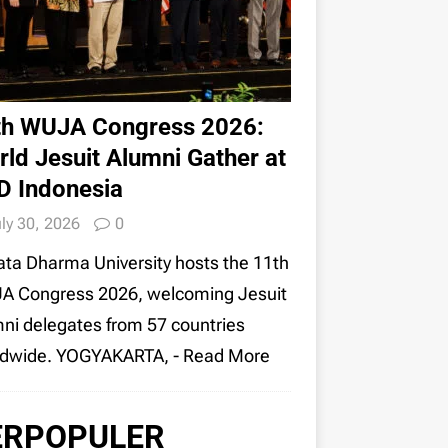
th WUJA Congress 2026:
ld Jesuit Alumni Gather at
D Indonesia
ly 30, 2026
0
ta Dharma University hosts the 11th
A Congress 2026, welcoming Jesuit
ni delegates from 57 countries
ldwide. YOGYAKARTA,
- Read More
ERPOPULER