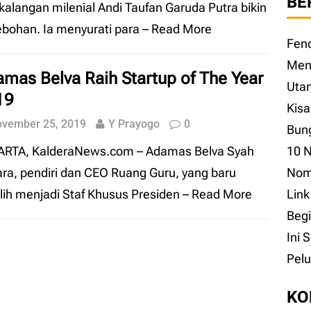
BE
 kalangan milenial Andi Taufan Garuda Putra bikin
bohan. Ia menyurati para
– Read More
Fen
Men
mas Belva Raih Startup of The Year
Uta
19
Kisa
vember 25, 2019
Y Prayogo
0
Bung
ARTA, KalderaNews.com – Adamas Belva Syah
10 N
ra, pendiri dan CEO Ruang Guru, yang baru
Noma
ilih menjadi Staf Khusus Presiden
– Read More
Lin
Begi
Ini 
Pelu
KO