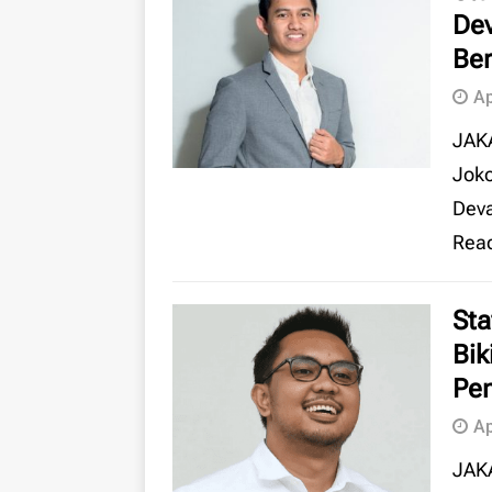
Dev
Ber
Ap
JAKA
Joko
Dev
Rea
Sta
Bik
Pen
Ap
JAKA