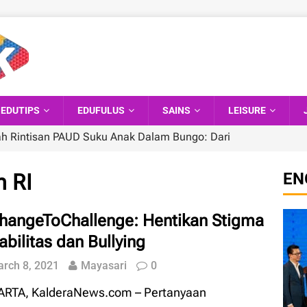
EDUTIPS
EDUFULUS
SAINS
LEISURE
ah Rintisan PAUD Suku Anak Dalam Bungo: Dari
Tinggi
EDUNEWS
n RI
EN
Negara Terbaik untuk Pekerja Digital Nomad 2026,
al
EDUNEWS
hangeToChallenge: Hentikan Stigma
k Pengumuman OSN-P SMA 2026, Begini Cara Cek
abilitas dan Bullying
S
rch 8, 2021
Mayasari
0
 Sekolah Kedinasan Sepi Peminat, Peluang Diterima
ARTA, KalderaNews.com – Pertanyaan
S