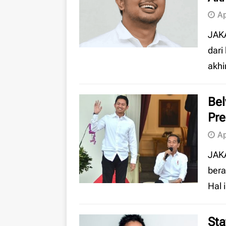
Ap
JAKA
dari
akhi
Bel
Pre
Ap
JAK
bera
Hal 
Sta