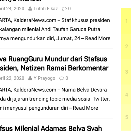
ril 24, 2020
Luthfi Fikaz
0
RTA, KalderaNews.com – Staf khusus presiden
 kalangan milenial Andi Taufan Garuda Putra
rnya mengundurkan diri, Jumat, 24
– Read More
va RuangGuru Mundur dari Stafsus
siden, Netizen Ramai Berkomentar
ril 22, 2020
Y Prayogo
0
ARTA, KalderaNews.com – Nama Belva Devara
da di jajaran trending topic media sosial Twitter.
ini menyusul pengunduran diri
– Read More
fsus Milenial Adamas Belva Syah