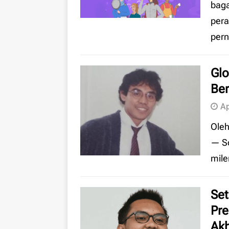
baga
[ August 6, 2026 ]
Fen
pera
Ungkap 3 Penyebab U
per
Glo
Ber
Ap
Oleh
— So
mile
Set
Pre
Akh