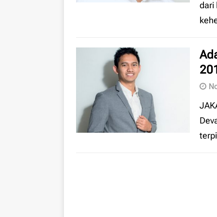
dari
kehe
Ada
20
No
JAK
Deva
terp