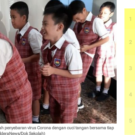
ah penyebaran virus Corona dengan cuci tangan bersama tiap
alderaNews/Dok Sekolah)