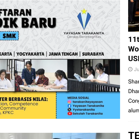
teri dan Teka-Teki Sekolah di Balik Temuan Ratusan
Terkuak!
EDUNEWS
11
Wor
US
Ju
Sha
Dhar
Cong
alum
T