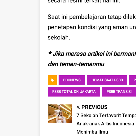
secara resmi terkait hal ini.
Saat ini pembelajaran tetap dil
penetapan kondisi yang aman un
sekolah.
* Jika merasa artikel ini berman
dan teman-temanmu
EDUNEWS
HEMAT SAAT PSBB
P
PSBB TOTAL DKI JAKARTA
PSBB TRANSISI
PREVIOUS
7 Sekolah Terfavorit Temp
Anak-anak Artis Indonesia
Menimba Ilmu