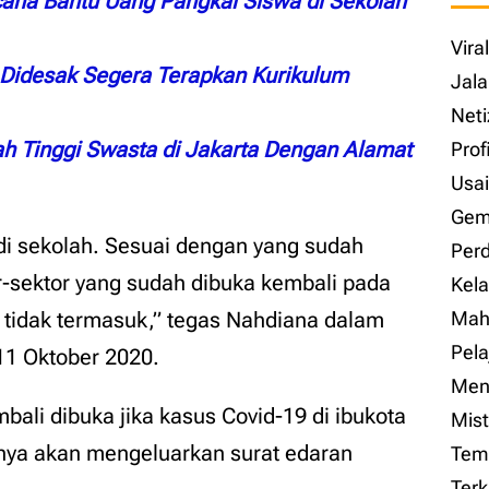
ana Bantu Uang Pangkal Siswa di Sekolah
Vira
 Didesak Segera Terapkan Kurikulum
Jala
Net
ah Tinggi Swasta di Jakarta Dengan Alamat
Prof
Usai
Gem
di sekolah. Sesuai dengan yang sudah
Perd
r-sektor yang sudah dibuka kembali pada
Kela
h tidak termasuk,” tegas Nahdiana dalam
Maha
Pela
 11 Oktober 2020.
Men
ali dibuka jika kasus Covid-19 di ibukota
Mist
aknya akan mengeluarkan surat edaran
Temu
Terk