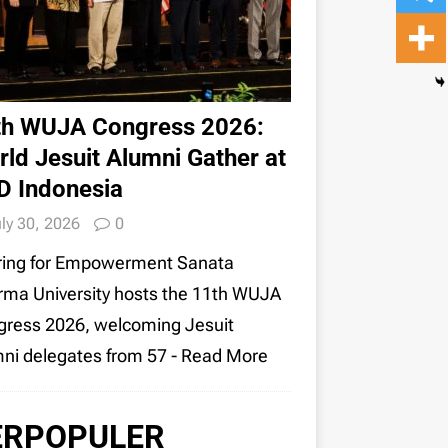
th WUJA Congress 2026:
ld Jesuit Alumni Gather at
D Indonesia
ly 30, 2026
0
ring for Empowerment Sanata
ma University hosts the 11th WUJA
ress 2026, welcoming Jesuit
ni delegates from 57
- Read More
ERPOPULER