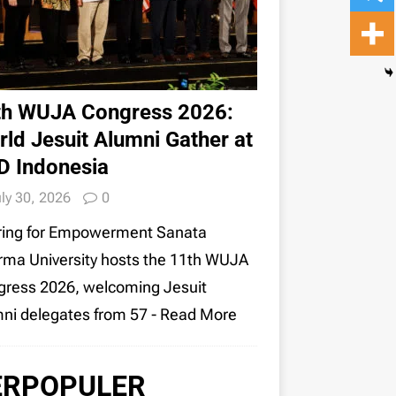
th WUJA Congress 2026:
ld Jesuit Alumni Gather at
D Indonesia
ly 30, 2026
0
ring for Empowerment Sanata
ma University hosts the 11th WUJA
ress 2026, welcoming Jesuit
ni delegates from 57
- Read More
ERPOPULER