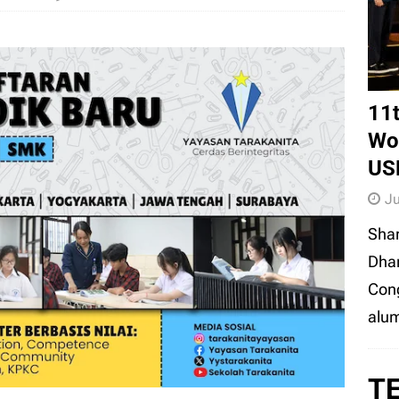
al Foto Berjibun Siswa Penabur di Sidang PMB ITB
EDUNEWS
11
Wor
US
Ju
Sha
Dhar
Cong
alum
T