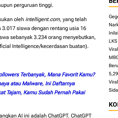
BE
upun perguruan tinggi.
Gege
akukan oleh
intelligent.com
, yang telah
Nark
 3.017 siswa dengan rentang usia 16
Inil
siswa sebanyak 3.234 orang menyebutkan,
LKS 
ficial Intelligence/kecerdasan buatan).
Vira
MBG,
Ben
5,2
Followers Terbanyak, Mana Favorit Kamu?
Vira
aya atau Malware, Ini Daftarnya
Sida
at Tajam, Kamu Sudah Pernah Pakai
KO
angkan AI ini adalah ChatGPT. ChatGPT