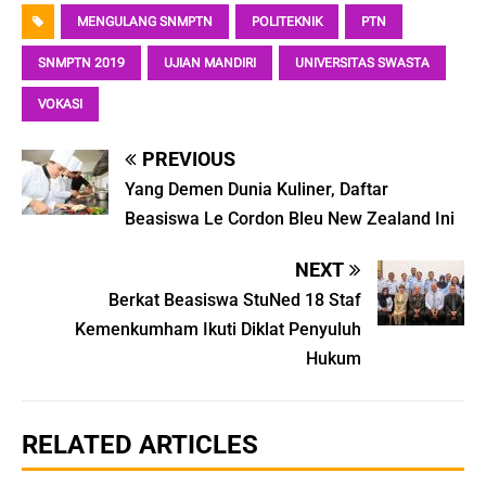
MENGULANG SNMPTN
POLITEKNIK
PTN
SNMPTN 2019
UJIAN MANDIRI
UNIVERSITAS SWASTA
VOKASI
PREVIOUS
Yang Demen Dunia Kuliner, Daftar
Beasiswa Le Cordon Bleu New Zealand Ini
NEXT
Berkat Beasiswa StuNed 18 Staf
Kemenkumham Ikuti Diklat Penyuluh
Hukum
RELATED ARTICLES