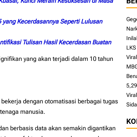
BE
 Kuasai, Kunci Meraih Kesuksesan di Masa
Gege
5 yang Kecerdasannya Seperti Lulusan
Nark
Inil
ntifikasi Tulisan Hasil Kecerdasan Buatan
LKS 
Vira
gnifikan yang akan terjadi dalam 10 tahun
MBG,
Ben
5,2
Vira
bekerja dengan otomatisasi berbagai tugas
Sida
tenaga manusia.
KO
f dan berbasis data akan semakin digantikan