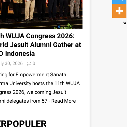
th WUJA Congress 2026:
ld Jesuit Alumni Gather at
D Indonesia
ly 30, 2026
0
ring for Empowerment Sanata
ma University hosts the 11th WUJA
ress 2026, welcoming Jesuit
ni delegates from 57
- Read More
ERPOPULER