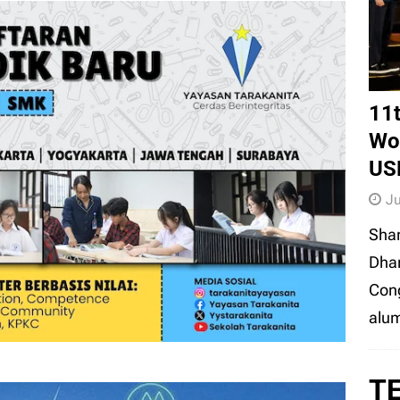
er Temuan 995 Senjata Api & Narkoba di Sekolah
11
Wor
US
Ju
Sha
Dhar
Cong
alum
T