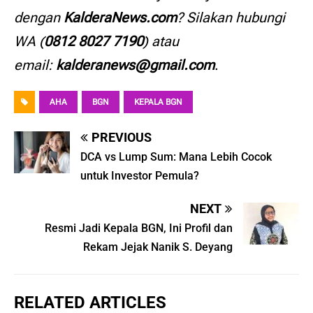
dengan
KalderaNews.com
? Silakan hubungi
WA (
0812 8027 7190
) atau
email:
kalderanews@gmail.com
.
AHA
BGN
KEPALA BGN
PREVIOUS
DCA vs Lump Sum: Mana Lebih Cocok
untuk Investor Pemula?
NEXT
Resmi Jadi Kepala BGN, Ini Profil dan
Rekam Jejak Nanik S. Deyang
RELATED ARTICLES